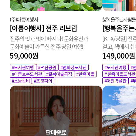
(주)아름여행사
행복을주는사람들
[아름여행사] 전주 리브립
[행복을주는
전주의 맛과 멋에 빠지다! 문화유산과
[KTX/당일] 전
문화예술이 가득한 전주 당일 여행!
걷고, 책에서 쉬
59,000원
149,000원
#도서관여행
#덕진공원
#연화정도서관
#도서관여행
#
#아중호수도서관
#팔복예술공장
#한옥마을
# 한옥마을도서관
#소물갈비
#초코파이
#어진박물관
#