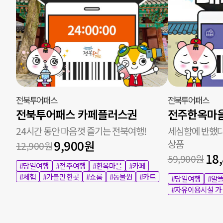
전북투어패스
전북투어패스
전북투어패스 카페플러스권
전주한옥마을
24시간 동안 마음껏 즐기는 전북여행!
세심함에 반했다
9,900원
상품
12,900원
18
59,900원
#당일여행
#전주여행
#한옥마을
#카페
#체험
#가볼만한곳
#쇼룸
#동물원
#카트
#당일여행
#알
#자유이용시설 가