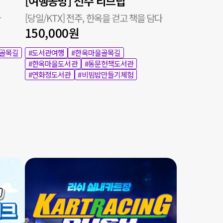
[여행공방] 전주 리브립
다
[당일/KTX] 전주, 한옥을 걷고 책을 담다
150,000원
을골목길
#도서관여행
#한옥마을골목길
#한옥마을도서관
#동문헌책도서관
#연화정도서관
#비빔밥만들기체험