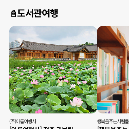
도서관여행
📓
(주)아름여행사
행복을주는사람들