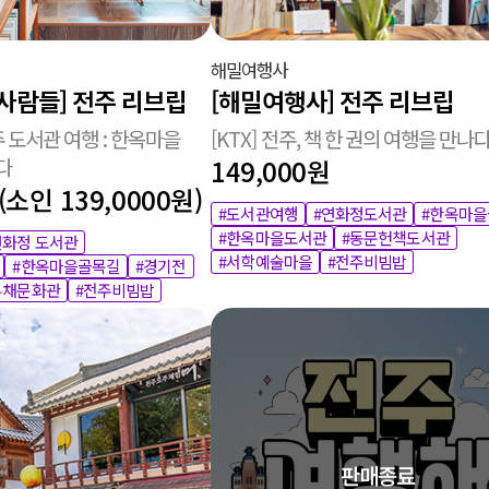
해밀여행사
사람들] 전주 리브립
[해밀여행사] 전주 리브립
주 도서관 여행 : 한옥마을
[KTX] 전주, 책 한 권의 여행을 만나
다
149,000원
(소인 139,0000원)
#도서관여행
#연화정도서관
#한옥마
#한옥마을도서관
#동문헌책도서관
연화정 도서관
#서학예술마을
#전주비빔밥
#한옥마을골목길
#경기전
부채문화관
#전주비빔밥