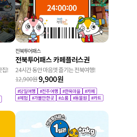
전북투어패스
전북투어패스 카페플러스권
맛집!
24시간 동안 마음껏 즐기는 전북여행!
9,900원
12,900원
#당일여행
#전주여행
#한옥마을
#카페
#체험
#가볼만한곳
#쇼룸
#동물원
#카트