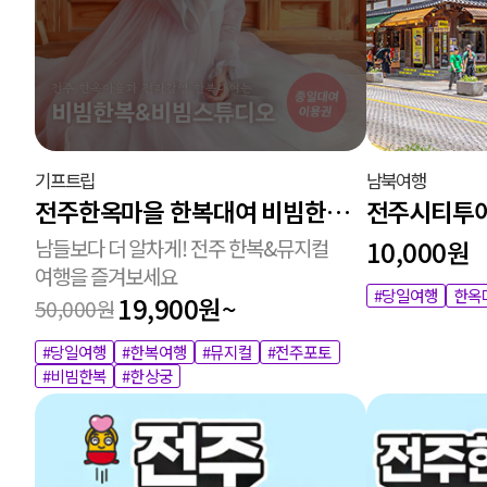
기프트립
남북여행
전주한옥마을 한복대여 비빔한복 종일 대여+셀프 흑백 사진 1장+포토존+기본헤어
남들보다 더 알차게! 전주 한복&뮤지컬
10,000원
여행을 즐겨보세요
#당일여행
한옥
19,900원~
50,000원
#당일여행
#한복여행
#뮤지컬
#전주포토
#비빔한복
#한상궁