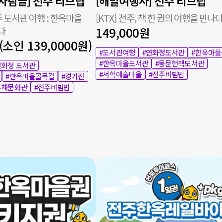
사람들] 전주 리브립
[해밀여행사] 전주 리브립
주 도서관 여행 : 한옥마을
[KTX] 전주, 책 한 권의 여행을 만나
다
149,000원
(소인 139,0000원)
#도서관여행
#연화정도서관
#한옥마
#한옥마을도서관
#동문헌책도서관
연화정 도서관
#서학예술마을
#전주비빔밥
#한옥마을골목길
#경기전
부채문화관
#전주비빔밥