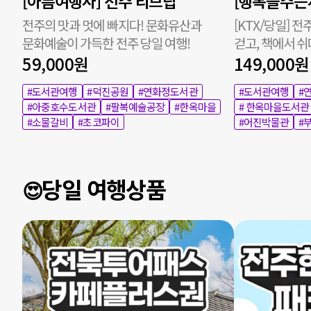
[아름여행사] 전주 리브립
[행복을주는
전주의 맛과 멋에 빠지다! 문화유산과
[KTX/당일] 전
문화예술이 가득한 전주 당일 여행!
걷고, 책에서 쉬
59,000원
149,000원
#도서관여행
#덕진공원
#연화정도서관
#도서관여행
#
#아중호수도서관
#팔복예술공장
#한옥마을
# 한옥마을도서관
#소물갈비
#초코파이
#어진박물관
#
당일 여행상품
😍