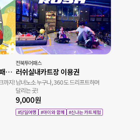
전북투어패스
1일권+전주 한옥레일바이크 패키지권
러쉬실내카트장 이용권
크까지!
남녀노소 누구나, 360도 드리프트하며
달리는 곳!
9,000원
#당일여행
#아이와 함께
#신나는 카트체험