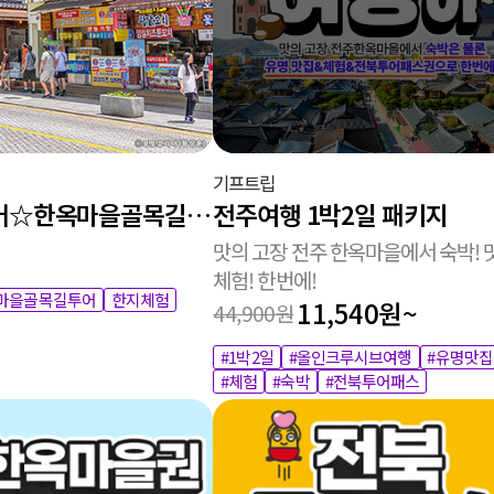
기프트립
전주시티투어☆한옥마을골목길투어+한지박물관한지체험+국립전주박물관
전주여행 1박2일 패키지
맛의 고장 전주 한옥마을에서 숙박! 
체험! 한번에!
마을골목길투어
한지체험
11,540원~
44,900원
#1박2일
#올인크루시브여행
#유명맛집
#체험
#숙박
#전북투어패스