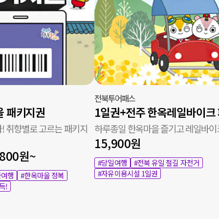
전북투어패스
 패키지권
! 취향별로 고르는 패키지
하루종일 한옥마을 즐기고 레일바이
15,900원
,800원~
#당일여행
#전북 유일 철길 자전거
#자유이용시설 1일권
뜰여행
#한옥마을 정복
득!