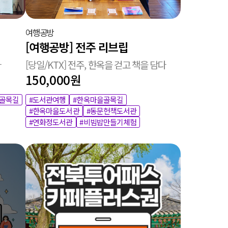
여행공방
[여행공방] 전주 리브립
다
[당일/KTX] 전주, 한옥을 걷고 책을 담다
150,000원
을골목길
#도서관여행
#한옥마을골목길
#한옥마을도서관
#동문헌책도서관
#연화정도서관
#비빔밥만들기체험