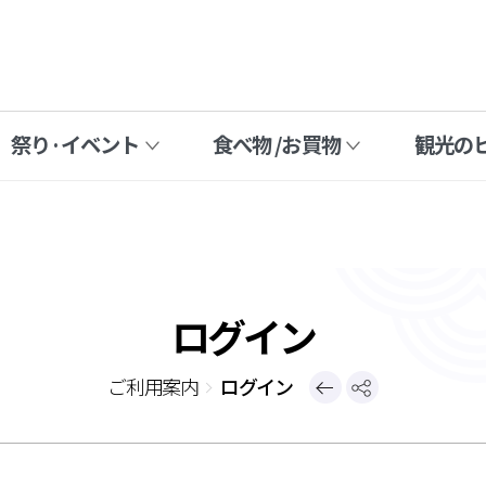
祭り·イベント
食べ物 /お買物
観光の
ログイン
前
ご利用案内
ログイン
の
共
ペ
有
ー