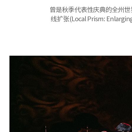
曾是秋季代表性庆典的全州世
线扩张(Local Prism: En