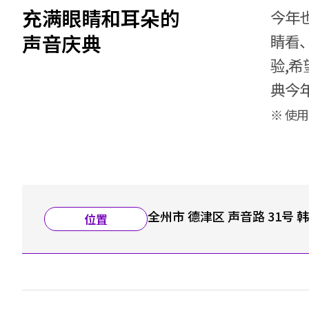
充满眼睛和耳朵的
今年
声音庆典
睛看
验,
典今
※ 使
全州市 德津区 声音路 31号
位置