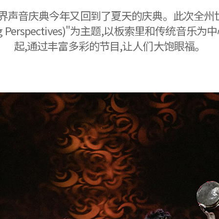
界声音庆典今年又回到了夏天的庆典。此次全州世
larging Perspectives)"为主题,以板索里和
起,通过丰富多彩的节目,让人们大饱眼福。