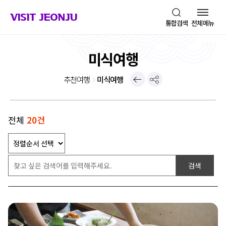
VISIT JEONJU
통합검색
전체메뉴
미식여행
이전페이지
추천여행
미식여행
공유
전체
20건
검색어입력