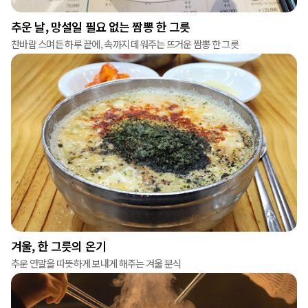
추운 날, 망설일 필요 없는 짬뽕 한 그릇
찬바람 스며든 하루 끝에, 속까지 데워주는 뜨거운 짬뽕 한 그릇
겨울, 한 그릇의 온기
추운 연말을 따뜻하게 보내게 해주는 겨울 분식