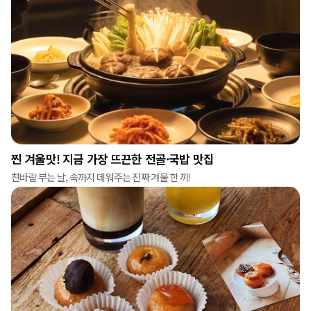
찐 겨울맛! 지금 가장 뜨끈한 전골·국밥 맛집
찬바람 부는 날, 속까지 데워주는 진짜 겨울 한 끼!